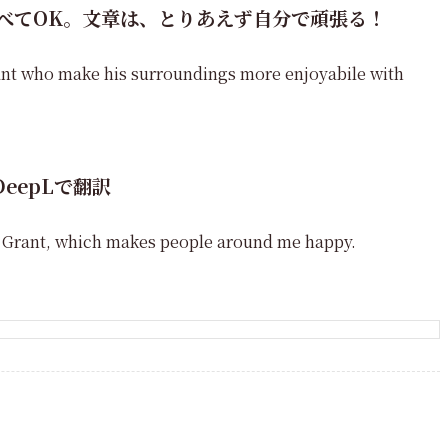
べてOK。文章は、とりあえず自分で頑張る！
rant who make his surroundings more enjoyabile with
DeepLで翻訳
h Grant, which makes people around me happy.