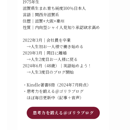
1975年生
滋賀県生まれ育ち純度100％日本人
言語｜関西弁滋賀系
住歴｜滋賀+大阪+豪州
性質｜内向型シャイ人見知り承認欲求高め
2022年3月｜会社員を卒業
→人生初お一人様で働き始める
2020年3月｜同日に離婚
→人生2度目お一人様に戻る
2024年6月（48歳）｜英語始めよう！
→人生3度目のブログ開始
・Kindle著書8冊（2024年7月時点）
・思考力を鍛える＠ゴリラブログ
ほぼ毎日更新中（記事＋音声）
思考力を鍛える＠ゴリラブログ