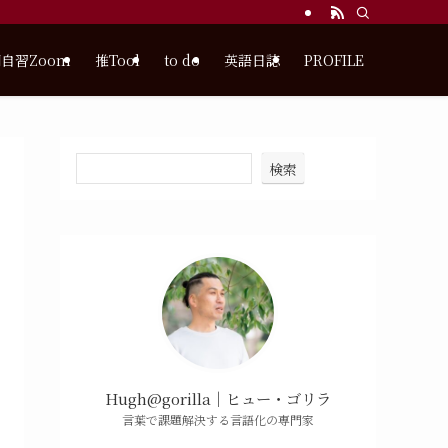
自習Zoom
推Tool
to do
英語日誌
PROFILE
検索
Hugh@gorilla｜ヒュー・ゴリラ
言葉で課題解決する言語化の専門家